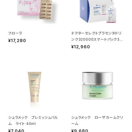
フローラ
ドクターセレクトプラセンタドリ
ンク320000スマートパック30
¥17,280
包
¥12,960
シュラメック ブレミッシュバル
シュラメック ローザカームクリ
ム ライト 40ml
ーム
¥7,040
¥9,680